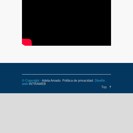
© Copyright -
Adela Amado
.
Política de privacidad
. Diseño
web
INTRAWEB
Top