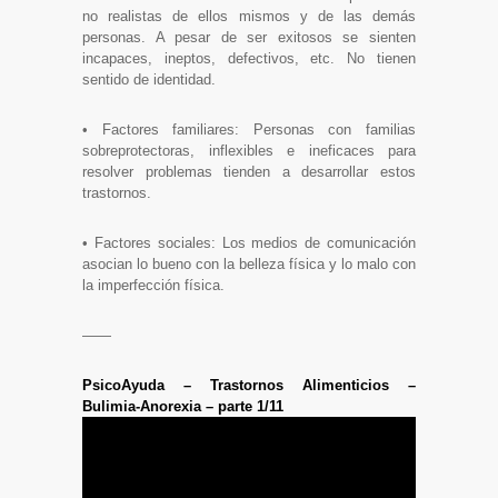
no realistas de ellos mismos y de las demás
personas. A pesar de ser exitosos se sienten
incapaces, ineptos, defectivos, etc. No tienen
sentido de identidad.
• Factores familiares: Personas con familias
sobreprotectoras, inflexibles e ineficaces para
resolver problemas tienden a desarrollar estos
trastornos.
• Factores sociales: Los medios de comunicación
asocian lo bueno con la belleza física y lo malo con
la imperfección física.
——
PsicoAyuda – Trastornos Alimenticios –
Bulimia-Anorexia – parte 1/11